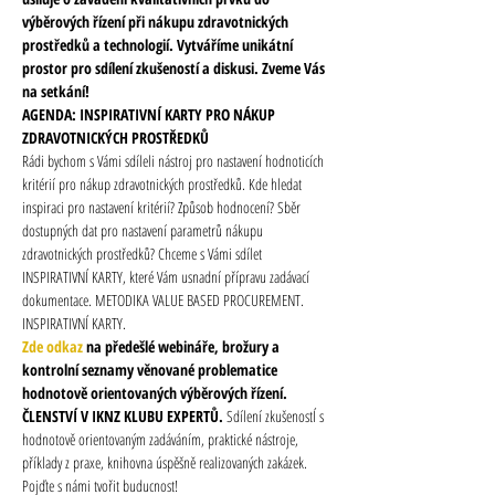
výběrových řízení při nákupu zdravotnických 
prostředků a technologií. Vytváříme unikátní 
prostor pro sdílení zkušeností a diskusi. Zveme Vás 
na setkání!
AGENDA: INSPIRATIVNÍ KARTY PRO NÁKUP 
ZDRAVOTNICKÝCH PROSTŘEDKŮ
Rádi bychom s Vámi sdíleli nástroj pro nastavení hodnoticích 
kritérií pro nákup zdravotnických prostředků. Kde hledat 
inspiraci pro nastavení kritérií? Způsob hodnocení? Sběr 
dostupných dat pro nastavení parametrů nákupu 
zdravotnických prostředků? Chceme s Vámi sdílet 
INSPIRATIVNÍ KARTY, které Vám usnadní přípravu zadávací 
dokumentace. METODIKA VALUE BASED PROCUREMENT. 
INSPIRATIVNÍ KARTY.
Zde odkaz
 na předešlé webináře, brožury a 
kontrolní seznamy věnované problematice 
hodnotově orientovaných výběrových řízení.
ČLENSTVÍ V IKNZ KLUBU EXPERTŮ. 
Sdílení zkušenostÍ s 
hodnotově orientovaným zadáváním, praktické nástroje, 
příklady z praxe, knihovna úspěšně realizovaných zakázek. 
Pojďte s námi tvořit buducnost!