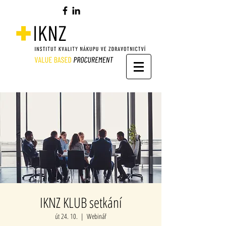
IKNZ KLUB setkání
út 24. 10.
  |  
Webinář