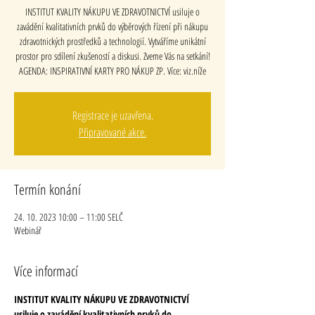
INSTITUT KVALITY NÁKUPU VE ZDRAVOTNICTVÍ usiluje o
zavádění kvalitativních prvků do výběrových řízení při nákupu
zdravotnických prostředků a technologií. Vytváříme unikátní
prostor pro sdílení zkušeností a diskusi. Zveme Vás na setkání!
AGENDA: INSPIRATIVNÍ KARTY PRO NÁKUP ZP. Více: viz.níže
Registrace je uzavřena.
Připravované akce.
Termín konání
24. 10. 2023 10:00 – 11:00 SELČ
Webinář
Více informací
INSTITUT KVALITY NÁKUPU VE ZDRAVOTNICTVÍ 
usiluje o zavádění kvalitativních prvků do 