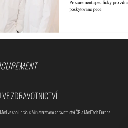
Procurement specificky pro zdra
poskytované péče.
OCUREMENT
U VE ZDRAVOTNICTVÍ
hMed ve spolupráci s Ministerstvem zdravotnictví ČR a MedTech Europe