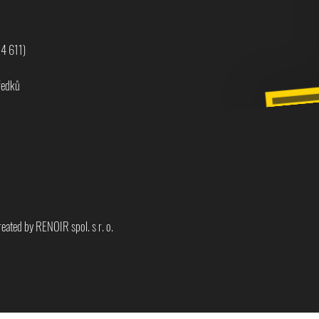
74 611)
ředků
ated by RENOIR spol. s r. o.