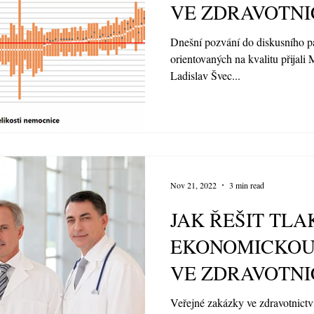
VE ZDRAVOTNICT
záznam webináře
Dnešní pozvání do diskusního p
orientovaných na kvalitu přijali 
Ladislav Švec...
Nov 21, 2022
3 min read
JAK ŘEŠIT TLA
EKONOMICKOU
VE ZDRAVOTNICTVÍ? 
záznam webináře
Veřejné zakázky ve zdravotnictv