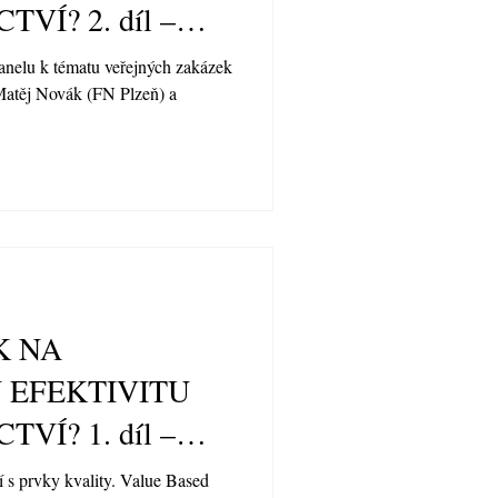
VÍ? 2. díl –
anelu k tématu veřejných zakázek
Matěj Novák (FN Plzeň) a
K NA
 EFEKTIVITU
1. díl –
í s prvky kvality. Value Based