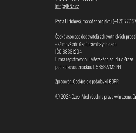
info@
IKNZ.cz
Petra Ulrichová, manažer projektu (+420 777 5
Česká asociace dodavatelů zdravotnických prost
- zájmové sdružení právnických osob
IČO 68381204
Firma registrována u Městského soudu v Praze
pod spisovou značkou L 58582/MSPH
Zpracování Cookies dle požadavků GDPR
© 2024
CzechMed všechna práva vyhrazena. Cre