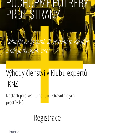
POCHOPME POTŘEBY
PROTISTRANY
Nebuďte na to sami. Již ve dvou to jde lépe
a nás je mnohem více!
Výhody členství v Klubu expertů
IKNZ
Nastartujme kvalitu nákupu zdravotnických
prostředků.
Registrace
Jméno