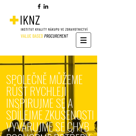
SPOLEČNĚ MŮŽEME
RŮST RYCHLEJI
INSPIRUJME SE A
SDÍLEJME ZKUŠENOSTI
VYVARUJME SE CHYB