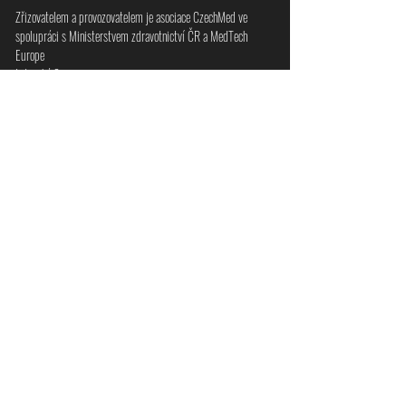
Zřizovatelem a provozovatelem je asociace CzechMed ve
spolupráci s Ministerstvem zdravotnictví ČR a MedTech
Europe
Letenská 8
118 00 Praha 1​​ (Czechia)
info@
IKNZ.cz
Petra Ulrichová, manažer projektu (+420
777 574 611)
Česká asociace dodavatelů zdravotnických prostředků
- zájmové sdružení právnických osob
IČO
68381204
Firma registrována u Městského soudu v Praze
pod spisovou značkou L 58582/MSPH
Zpracování Cookies dle požadavků GDPR
© 2024
CzechMed všechna práva vyhrazena. Created by
RENOIR spol. s r. o.