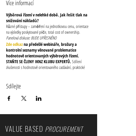
Více informací
Výběrová řízení v nelehké době. Jak řešit tlak na
snižování nákladů?
Různé přístupy – zaměření na jednotkovou cenu, orientace
na výsledky poskytované péče, total cost of ownership.
Panelová diskuse: BUDE UPŘESNĚNO
Zde odkaz
na předešlé webináře, brožury a
kontrolní seznamy věnované problematice
hodnotově orientovaných výběrových řízení.
STAŇTE SE ČLENY IKNZ KLUBU EXPERTŮ.
Sdílení
zkušenosti s hodnotově orientovaného zadávání, praktické
nástroje, příklady z praxe, knihovna úspěšně realizovaných
zakázek.
Více zde
.
VSTUP ZDARMA. REGISTRACE NUTNÁ.
Sdílejte
VALUE BASED
PROCUREMENT