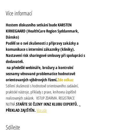
Více informací
Hostem diskusního setkání bude KARSTEN 
KIRKEGAARD (HealthCare Region Syddanmark, 
Dánsko) 
Podělí se o své zkušenosti z přípravy zakázky a 
komunikace s interními zákazníky (kliniky). 
Nastavení risk sharingové smlouvy při spolupráci s 
dodavateli. 
 na předešlé webináře, brožury a kontrolní 
seznamy věnované problematice hodnotově 
orientovaných výběrových řízení.
Zde odkaz
Sdílení zkušenosti s hodnotově orientovaného zadávání, 
praktické nástroje, příklady z praxe, knihovna úspěšně 
realizovaných zakázek. 
 VSTUP ZDARMA. 
REGISTRACE 
NUTNÁ.
STAŇTE SE ČLENY IKNZ KLUBU EXPERTŮ. 
. 
PŘEKLAD ZAJIŠTĚN. 
Více zde
Sdílejte