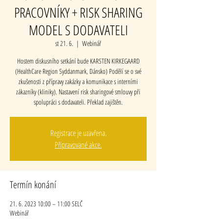
PRACOVNÍKY + RISK SHARING
MODEL S DODAVATELI
st 21. 6.
  |  
Webinář
Hostem diskusního setkání bude KARSTEN KIRKEGAARD
(HealthCare Region Syddanmark, Dánsko) Podělí se o své
zkušenosti z přípravy zakázky a komunikace s interními
zákazníky (kliniky). Nastavení risk sharingové smlouvy při
spolupráci s dodavateli. Překlad zajištěn.
Registrace je uzavřena.
Připravované akce.
Termín konání
21. 6. 2023 10:00 – 11:00 SELČ
Webinář