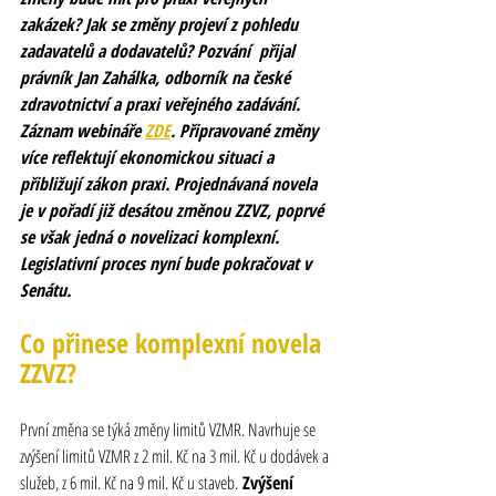
zakázek? Jak se změny projeví z pohledu 
zadavatelů a dodavatelů? Pozvání  přijal 
právník Jan Zahálka, odborník na české 
zdravotnictví a praxi veřejného zadávání. 
Záznam webináře 
ZDE
. Připravované změny 
více reflektují ekonomickou situaci a 
přibližují zákon praxi. 
Projednávaná novela 
je v pořadí již desátou změnou ZZVZ, poprvé 
se však jedná o novelizaci komplexní. 
Legislativní proces nyní bude pokračovat v 
Senátu. 
Co přinese komplexní novela 
ZZVZ?
První změna se týká změny limitů VZMR. Navrhuje se 
zvýšení limitů VZMR z 2 mil. Kč na 3 mil. Kč u dodávek a 
služeb, z 6 mil. Kč na 9 mil. Kč u staveb.
 Zvýšení 