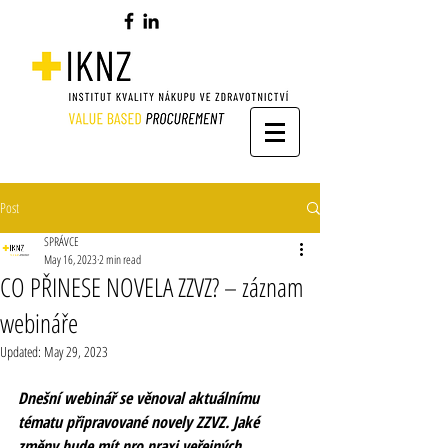
Post
SPRÁVCE
May 16, 2023
2 min read
CO PŘINESE NOVELA ZZVZ? – záznam
webináře
Updated:
May 29, 2023
Dnešní webinář se věnoval aktuálnímu 
tématu připravované novely ZZVZ. Jaké 
změny bude mít pro praxi veřejných 