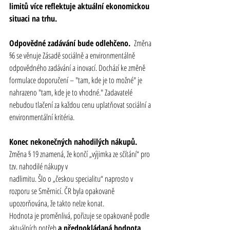
limitů více reflektuje aktuální ekonomickou 
situaci na trhu.
Odpovědné zadávání bude odlehčeno. 
 Změna 
§6 se věnuje Zásadě sociálně a environmentálně 
odpovědného zadávání a inovací. Dochází ke změně 
formulace doporučení – "tam, kde je to možné" je 
nahrazeno "tam, kde je to vhodné." Zadavatelé 
nebudou tlačení za každou cenu uplatňovat sociální a 
environmentální kritéria.
Konec nekonečných nahodilých nákupů.
Změna § 19 znamená, že končí „výjimka ze sčítání“ pro 
tzv. nahodilé nákupy v 
nadlimitu. Šlo o „českou specialitu“ naprosto v 
rozporu se Směrnicí. ČR byla opakovaně 
upozorňována, že takto nelze konat.
Hodnota je proměnlivá, pořizuje se opakovaně podle 
aktuálních potřeb 
a předpokládaná hodnota 