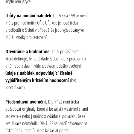
anglickém jazyce.
Lhůty na podání nabídek
. Dle § 57 a § 59 se mění 
lhůty pro nadlimitní OŘ a UŘ, kde je nově třeba 
prodloužit o 5 dnů v případě, že jsou vyžadovány ve 
lhůtě i vzorky pro testování.
Otevíráme a hodnotíme.
 § 109 přináší změnu, 
která definuje, že na základě žádosti do 5 pracovních 
dnů nebo z vlastní vůle zadavatel odešle/uveřejní 
údaje z nabídek odpovídající číselně 
vyjádřitelným kritériím hodnocení 
(bez 
identifikace). 
Předsmluvní uvolnění. 
Dle
§ 122 není třeba 
dožadovat originály, které si lze zajistit vlastními silami 
zadavatele nebo j možnost vyžádat si potvrzení, že se 
kvalifikace nezměnila. Dle § 123 se uvádí návaznost na 
získání dokumentů, které lze zaslat později. 