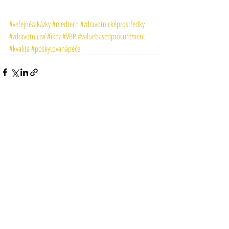
#veřejnézakázky
#medtech
#zdravotnicképrostředky
#zdravotnictví
#iknz
#VBP
#valuebasedprocurement
#kvalita
#poskytovanápéče
Recent Posts
See All