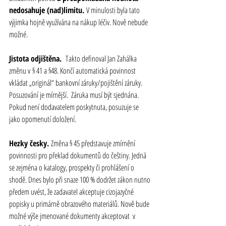
nedosahuje (nad)limitu. 
V minulosti byla tato 
výjimka hojně využívána na nákup léčiv. Nově nebude 
možné.
Jistota odjištěna.  
Takto definoval Jan Zahálka 
změnu v
§ 41 a §48. Končí automatická povinnost 
vkládat „originál“ bankovní záruky/pojištění záruky. 
Posuzování je mírnější.  Záruka musí být sjednána. 
Pokud není dodavatelem poskytnuta, posuzuje se 
jako opomenutí doložení.
Hezky česky. 
Změna § 45 představuje zmírnění 
povinnosti pro překlad dokumentů do češtiny. Jedná 
se zejména o katalogy, prospekty či prohlášení o 
shodě. Dnes bylo při snaze 100 % dodržet zákon nutno 
předem uvést, že zadavatel akceptuje cizojazyčné 
popisky u primárně obrazového materiálů. Nově bude 
možné výše jmenované dokumenty akceptovat  v 